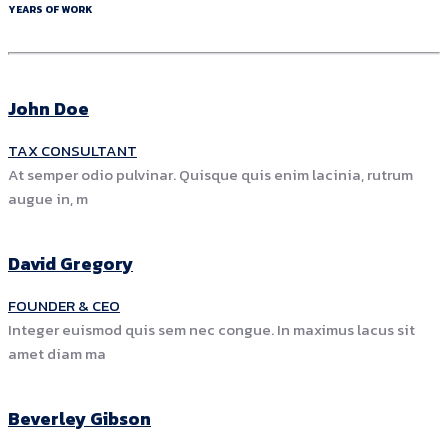
YEARS OF WORK
John
Doe
TAX CONSULTANT
At semper odio pulvinar. Quisque quis enim lacinia, rutrum
augue in, m
David
Gregory
FOUNDER & CEO
Integer euismod quis sem nec congue. In maximus lacus sit
amet diam ma
Beverley
Gibson